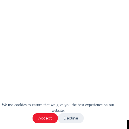
We use cookies to ensure that we give you the best experience on our
website.
Accept
Decline
2024 | WELL-E | Tous droits réservés |
Politique de confidentialité
|
Termes et conditions