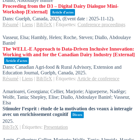
Diallo, Abdoulaye Baniré
Proceeding from the D3 – Digital Dairy Dialogue Mini-
Workshop
[External]
Article d'actes
Dans:
Guelph, Canada,
2025
, (Event date : 2025-11-12)
.
Résumé
|
Liens
|
BibTeX
|
Étiquettes:
Conference proceedings
Vasseur, Elsa; Hambly, Helen; Roche, Steven; Diallo, Abdoulaye
Baniré
The WELL-E Approach to Data-Driven Inclusive Innovation:
Working with and for the Canadian Dairy Industry
[External]
Article d'actes
Dans:
Canadian Agri-food & Rural Advisory, Extension and
Education Journal,
Guelph, Canada,
2025
.
Résumé
|
Liens
|
BibTeX
|
Étiquettes:
Article de conference
Amarioarei, Georgiana; Cellier, Marjorie; Aigueperse, Nadège;
Wolfe, Tania; Shepley, Elise; Diallo, Abdoulaye Baniré; Vasseur,
Elsa
Stimuler l’esprit : étude de la motivation des veaux à interagir
avec un enrichissement cognitif
Divers
2025
.
BibTeX
|
Étiquettes:
Presentation
Arpin, Catherine; Cellier, Marjorie; Wolfe, Tania; Almeida, Hayda;