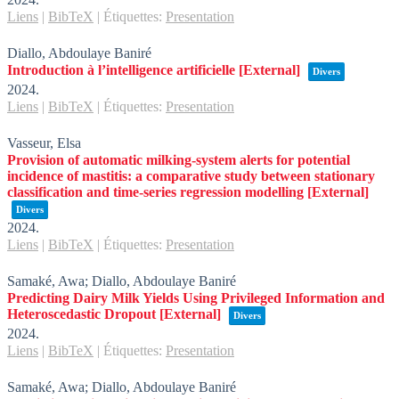
Liens
|
BibTeX
|
Étiquettes:
Presentation
Diallo, Abdoulaye Baniré
Introduction à l’intelligence artificielle
[External]
Divers
2024
.
Liens
|
BibTeX
|
Étiquettes:
Presentation
Vasseur, Elsa
Provision of automatic milking-system alerts for potential
incidence of mastitis: a comparative study between stationary
classification and time-series regression modelling
[External]
Divers
2024
.
Liens
|
BibTeX
|
Étiquettes:
Presentation
Samaké, Awa; Diallo, Abdoulaye Baniré
Predicting Dairy Milk Yields Using Privileged Information and
Heteroscedastic Dropout
[External]
Divers
2024
.
Liens
|
BibTeX
|
Étiquettes:
Presentation
Samaké, Awa; Diallo, Abdoulaye Baniré