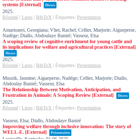
systems
[External]
Divers
2025
.
Résumé
|
Liens
|
BibTeX
|
Étiquettes:
Presentation
Amarioarei, Georgiana; Vliet, Rachel; Cellier, Marjorie; Aigueperse,
Nadège; Diallo, Abdoulaye Baniré; Vasseur, Elsa
A scoping review of cognitive enrichment for young cattle and
its implications for welfare and agricultural practices
[External]
Divers
2025
.
Résumé
|
Liens
|
BibTeX
|
Étiquettes:
Presentation
Muszik, Jasmine; Aigueperse, Nadége; Cellier, Marjorie; Diallo,
Abdoulay Baniré; Vasseur, Elsa
The Relationship Between Motivation, Anticipation, and
Frustration in Animals: A Scoping Review
[External]
Divers
2025
.
Résumé
|
Liens
|
BibTeX
|
Étiquettes:
Presentation
Vasseur, Elsa; Diallo, Abdoulaye Baniré
Improving welfare through inclusive innovation: The story of
WELL-E.
[External]
Présentation
Louisville, Kentucky,
01.06.2025
.