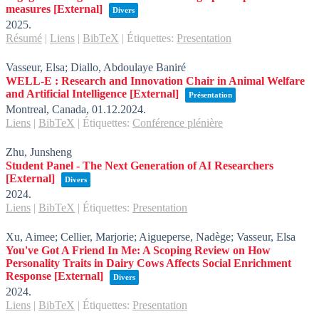
measures
[External]
Divers
2025
.
Résumé
|
Liens
|
BibTeX
|
Étiquettes:
Presentation
Vasseur, Elsa; Diallo, Abdoulaye Baniré
WELL-E : Research and Innovation Chair in Animal Welfare
and Artificial Intelligence
[External]
Présentation
Montreal, Canada,
01.12.2024
.
Liens
|
BibTeX
|
Étiquettes:
Conférence plénière
Zhu, Junsheng
Student Panel - The Next Generation of AI Researchers
[External]
Divers
2024
.
Liens
|
BibTeX
|
Étiquettes:
Presentation
Xu, Aimee; Cellier, Marjorie; Aigueperse, Nadège; Vasseur, Elsa
You've Got A Friend In Me: A Scoping Review on How
Personality Traits in Dairy Cows Affects Social Enrichment
Response
[External]
Divers
2024
.
Liens
|
BibTeX
|
Étiquettes:
Presentation