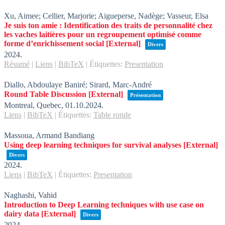
Xu, Aimee; Cellier, Marjorie; Aigueperse, Nadège; Vasseur, Elsa
Je suis ton amie : Identification des traits de personnalité chez
les vaches laitières pour un regroupement optimisé comme
forme d’enrichissement social
[External]
Divers
2024
.
Résumé
|
Liens
|
BibTeX
|
Étiquettes:
Presentation
Diallo, Abdoulaye Baniré; Sirard, Marc-André
Round Table Discussion
[External]
Présentation
Montreal, Quebec,
01.10.2024
.
Liens
|
BibTeX
|
Étiquettes:
Table ronde
Massoua, Armand Bandiang
Using deep learning techniques for survival analyses
[External]
Divers
2024
.
Liens
|
BibTeX
|
Étiquettes:
Presentation
Naghashi, Vahid
Introduction to Deep Learning techniques with use case on
dairy data
[External]
Divers
2024
.