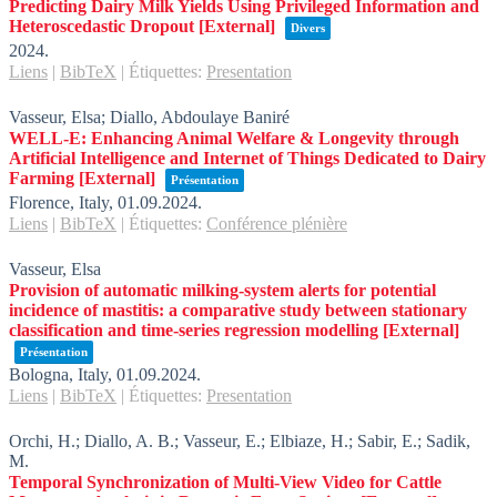
Predicting Dairy Milk Yields Using Privileged Information and
Heteroscedastic Dropout
[External]
Divers
2024
.
Liens
|
BibTeX
|
Étiquettes:
Presentation
Vasseur, Elsa; Diallo, Abdoulaye Baniré
WELL-E: Enhancing Animal Welfare & Longevity through
Artificial Intelligence and Internet of Things Dedicated to Dairy
Farming
[External]
Présentation
Florence, Italy,
01.09.2024
.
Liens
|
BibTeX
|
Étiquettes:
Conférence plénière
Vasseur, Elsa
Provision of automatic milking-system alerts for potential
incidence of mastitis: a comparative study between stationary
classification and time-series regression modelling
[External]
Présentation
Bologna, Italy,
01.09.2024
.
Liens
|
BibTeX
|
Étiquettes:
Presentation
Orchi, H.; Diallo, A. B.; Vasseur, E.; Elbiaze, H.; Sabir, E.; Sadik,
M.
Temporal Synchronization of Multi-View Video for Cattle