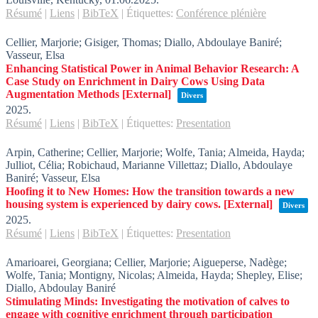
Résumé
|
Liens
|
BibTeX
|
Étiquettes:
Conférence plénière
Cellier, Marjorie; Gisiger, Thomas; Diallo, Abdoulaye Baniré;
Vasseur, Elsa
Enhancing Statistical Power in Animal Behavior Research: A
Case Study on Enrichment in Dairy Cows Using Data
Augmentation Methods
[External]
Divers
2025
.
Résumé
|
Liens
|
BibTeX
|
Étiquettes:
Presentation
Arpin, Catherine; Cellier, Marjorie; Wolfe, Tania; Almeida, Hayda;
Julliot, Célia; Robichaud, Marianne Villettaz; Diallo, Abdoulaye
Baniré; Vasseur, Elsa
Hoofing it to New Homes: How the transition towards a new
housing system is experienced by dairy cows.
[External]
Divers
2025
.
Résumé
|
Liens
|
BibTeX
|
Étiquettes:
Presentation
Amarioarei, Georgiana; Cellier, Marjorie; Aigueperse, Nadège;
Wolfe, Tania; Montigny, Nicolas; Almeida, Hayda; Shepley, Elise;
Diallo, Abdoulay Baniré
Stimulating Minds: Investigating the motivation of calves to
engage with cognitive enrichment through participation