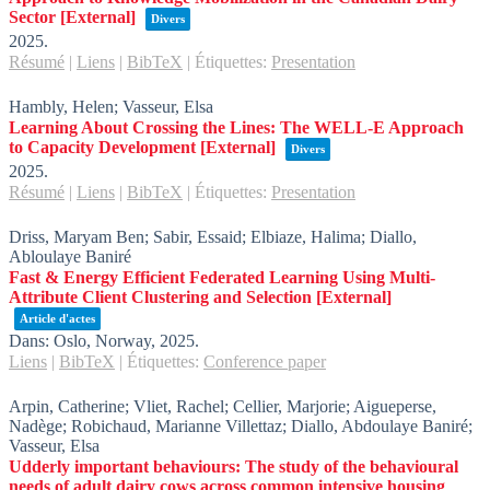
Sector
[External]
Divers
2025
.
Résumé
|
Liens
|
BibTeX
|
Étiquettes:
Presentation
Hambly, Helen; Vasseur, Elsa
Learning About Crossing the Lines: The WELL-E Approach
to Capacity Development
[External]
Divers
2025
.
Résumé
|
Liens
|
BibTeX
|
Étiquettes:
Presentation
Driss, Maryam Ben; Sabir, Essaid; Elbiaze, Halima; Diallo,
Abloulaye Baniré
Fast & Energy Efficient Federated Learning Using Multi-
Attribute Client Clustering and Selection
[External]
Article d'actes
Dans:
Oslo, Norway,
2025
.
Liens
|
BibTeX
|
Étiquettes:
Conference paper
Arpin, Catherine; Vliet, Rachel; Cellier, Marjorie; Aigueperse,
Nadège; Robichaud, Marianne Villettaz; Diallo, Abdoulaye Baniré;
Vasseur, Elsa
Udderly important behaviours: The study of the behavioural
needs of adult dairy cows across common intensive housing