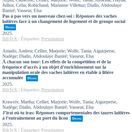
Julliot, Celia; Robichaud, Marianne Villettaz; Diallo, Abdoulaye
Baniré; Vasseur, Elsa
Pas à pas vers un nouveau chez-soi : Réponses des vaches
laitières face à un changement de logement et de groupe social
Divers
2025
.
BibTeX
|
Étiquettes:
Presentation
Amado, Andrea; Cellier, Marjorie; Wolfe, Tania; Aigueperse,
Nadège; Diallo, Abdoulaye Baniré; Vasseur, Elsa
À chacun son tour: Les effets de la compétition et de la
fréquence d’accès à un objet d’enrichissement sur la
manipulation orale des vaches laitières en étable à litière
accumulée
Divers
2025
.
BibTeX
|
Étiquettes:
Presentation
Kraweiv, Martha; Cellier, Marjorie; Wolfe, Tania; Aigueperse,
Nadège; Diallo, Abdoulaye Baniré; Vasseur, Elsa
J’irai où tu iras: Réponses comportementales des taures laitières
à l’entrainement au port du licou
Divers
2025
.
BibTeX
|
Étiquettes:
Presentation