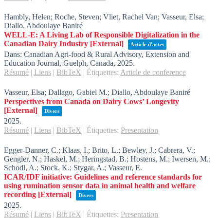
Hambly, Helen; Roche, Steven; Vliet, Rachel Van; Vasseur, Elsa;
Diallo, Abdoulaye Baniré
WELL-E: A Living Lab of Responsible Digitalization in the
Canadian Dairy Industry
[External]
Article d'actes
Dans:
Canadian Agri-food & Rural Advisory, Extension and
Education Journal,
Guelph, Canada,
2025
.
Résumé
|
Liens
|
BibTeX
|
Étiquettes:
Article de conference
Vasseur, Elsa; Dallago, Gabiel M.; Diallo, Abdoulaye Baniré
Perspectives from Canada on Dairy Cows’ Longevity
[External]
Divers
2025
.
Résumé
|
Liens
|
BibTeX
|
Étiquettes:
Presentation
Egger-Danner, C.; Klaas, I.; Brito, L.; Bewley, J.; Cabrera, V.;
Gengler, N.; Haskel, M.; Heringstad, B.; Hostens, M.; Iwersen, M.;
Schodl, A.; Stock, K.; Stygar, A.; Vasseur, E.
ICAR/IDF initiative: Guidelines and reference standards for
using rumination sensor data in animal health and welfare
recording
[External]
Divers
2025
.
Résumé
|
Liens
|
BibTeX
|
Étiquettes:
Presentation