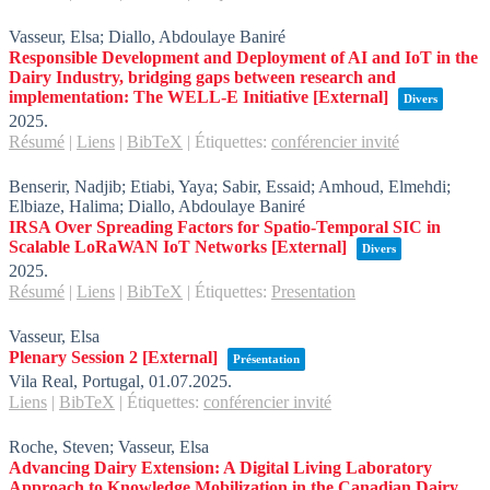
Vasseur, Elsa; Diallo, Abdoulaye Baniré
Responsible Development and Deployment of AI and IoT in the
Dairy Industry, bridging gaps between research and
implementation: The WELL-E Initiative
[External]
Divers
2025
.
Résumé
|
Liens
|
BibTeX
|
Étiquettes:
conférencier invité
Benserir, Nadjib; Etiabi, Yaya; Sabir, Essaid; Amhoud, Elmehdi;
Elbiaze, Halima; Diallo, Abdoulaye Baniré
IRSA Over Spreading Factors for Spatio-Temporal SIC in
Scalable LoRaWAN IoT Networks
[External]
Divers
2025
.
Résumé
|
Liens
|
BibTeX
|
Étiquettes:
Presentation
Vasseur, Elsa
Plenary Session 2
[External]
Présentation
Vila Real, Portugal,
01.07.2025
.
Liens
|
BibTeX
|
Étiquettes:
conférencier invité
Roche, Steven; Vasseur, Elsa
Advancing Dairy Extension: A Digital Living Laboratory
Approach to Knowledge Mobilization in the Canadian Dairy