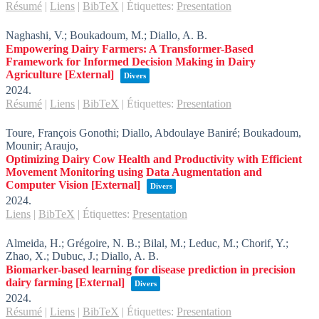
Résumé
|
Liens
|
BibTeX
|
Étiquettes:
Presentation
Naghashi, V.; Boukadoum, M.; Diallo, A. B.
Empowering Dairy Farmers: A Transformer-Based
Framework for Informed Decision Making in Dairy
Agriculture
[External]
Divers
2024
.
Résumé
|
Liens
|
BibTeX
|
Étiquettes:
Presentation
Toure, François Gonothi; Diallo, Abdoulaye Baniré; Boukadoum,
Mounir; Araujo,
Optimizing Dairy Cow Health and Productivity with Efficient
Movement Monitoring using Data Augmentation and
Computer Vision
[External]
Divers
2024
.
Liens
|
BibTeX
|
Étiquettes:
Presentation
Almeida, H.; Grégoire, N. B.; Bilal, M.; Leduc, M.; Chorif, Y.;
Zhao, X.; Dubuc, J.; Diallo, A. B.
Biomarker-based learning for disease prediction in precision
dairy farming
[External]
Divers
2024
.
Résumé
|
Liens
|
BibTeX
|
Étiquettes:
Presentation