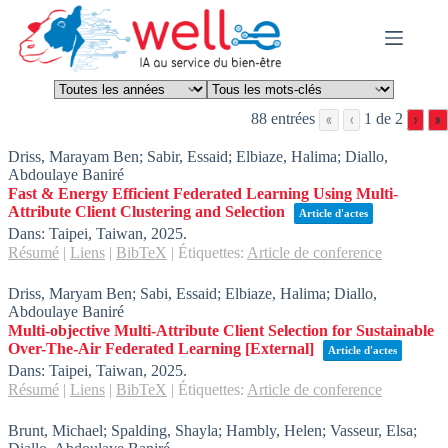
Skip
to
content
88 entrées
1 de 2
«
‹
›
»
Driss, Marayam Ben; Sabir, Essaid; Elbiaze, Halima; Diallo,
Abdoulaye Baniré
Fast & Energy Efficient Federated Learning Using Multi-
Attribute Client Clustering and Selection
Article d'actes
Dans:
Taipei, Taiwan,
2025
.
Résumé
|
Liens
|
BibTeX
|
Étiquettes:
Article de conference
Driss, Maryam Ben; Sabi, Essaid; Elbiaze, Halima; Diallo,
Abdoulaye Baniré
Multi-objective Multi-Attribute Client Selection for Sustainable
Over-The-Air Federated Learning
[External]
Article d'actes
Dans:
Taipei, Taiwan,
2025
.
Résumé
|
Liens
|
BibTeX
|
Étiquettes:
Article de conference
Brunt, Michael; Spalding, Shayla; Hambly, Helen; Vasseur, Elsa;