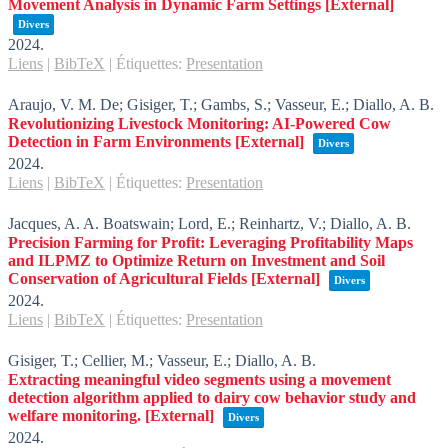
Movement Analysis in Dynamic Farm Settings
[External]
Divers
2024
.
Liens
|
BibTeX
|
Étiquettes:
Presentation
Araujo, V. M. De; Gisiger, T.; Gambs, S.; Vasseur, E.; Diallo, A. B.
Revolutionizing Livestock Monitoring: AI-Powered Cow
Detection in Farm Environments
[External]
Divers
2024
.
Liens
|
BibTeX
|
Étiquettes:
Presentation
Jacques, A. A. Boatswain; Lord, E.; Reinhartz, V.; Diallo, A. B.
Precision Farming for Profit: Leveraging Profitability Maps
and ILPMZ to Optimize Return on Investment and Soil
Conservation of Agricultural Fields
[External]
Divers
2024
.
Liens
|
BibTeX
|
Étiquettes:
Presentation
Gisiger, T.; Cellier, M.; Vasseur, E.; Diallo, A. B.
Extracting meaningful video segments using a movement
detection algorithm applied to dairy cow behavior study and
welfare monitoring.
[External]
Divers
2024
.