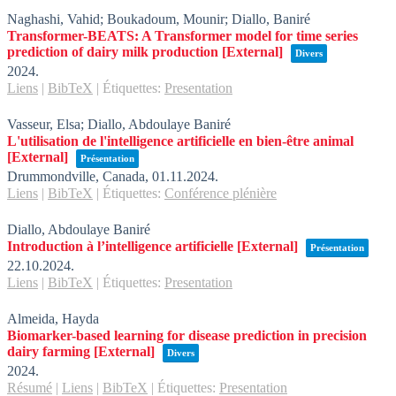
Naghashi, Vahid; Boukadoum, Mounir; Diallo, Baniré
Transformer-BEATS: A Transformer model for time series
prediction of dairy milk production
[External]
Divers
2024
.
Liens
|
BibTeX
|
Étiquettes:
Presentation
Vasseur, Elsa; Diallo, Abdoulaye Baniré
L'utilisation de l'intelligence artificielle en bien-être animal
[External]
Présentation
Drummondville, Canada,
01.11.2024
.
Liens
|
BibTeX
|
Étiquettes:
Conférence plénière
Diallo, Abdoulaye Baniré
Introduction à l’intelligence artificielle
[External]
Présentation
22.10.2024
.
Liens
|
BibTeX
|
Étiquettes:
Presentation
Almeida, Hayda
Biomarker-based learning for disease prediction in precision
dairy farming
[External]
Divers
2024
.
Résumé
|
Liens
|
BibTeX
|
Étiquettes:
Presentation