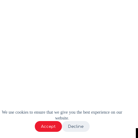
We use cookies to ensure that we give you the best experience on our
website.
Accept
Decline
2024 | WELL-E | Tous droits réservés |
Politique de confidentialité
|
Termes et conditions