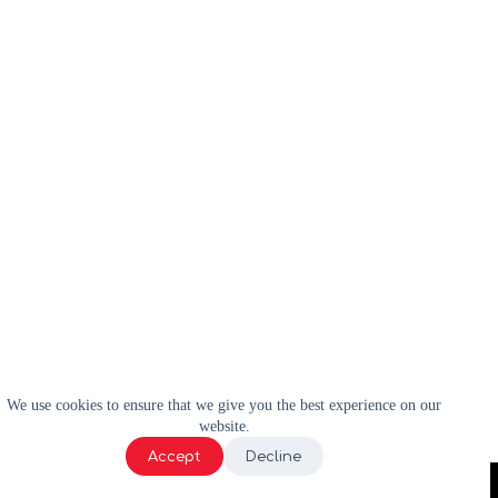
We use cookies to ensure that we give you the best experience on our
website.
Accept
Decline
2024 | WELL-E | Tous droits réservés |
Politique de confidentialité
|
Termes et conditions