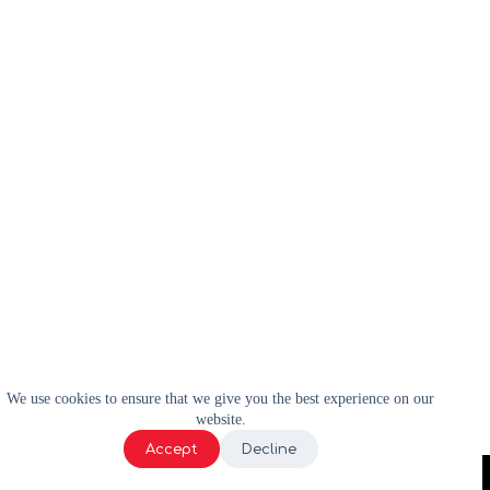
We use cookies to ensure that we give you the best experience on our
website.
Accept
Decline
2024 | WELL-E | Tous droits réservés |
Politique de confidentialité
|
Termes et conditions